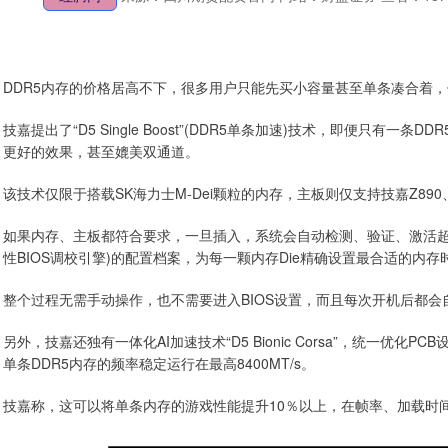
DDR5内存的价格居高不下，很多用户只能先买小容量甚至单条凑合着
技嘉提出了“D5 Single Boost”(DDR5单条加速)技术，即便只
更好的效果，甚至媲美双通道。
该技术仅限于搭载SK海力士M-Dei颗粒的内存，主板则仅支持技嘉Z890、
如果内存、主板都符合要求，一旦插入，系统会自动检测、验证、激活超频，并实时启用名
性BIOS调校引擎)的配置档案，为每一颗内存Die精确设置最合适的内
整个过程无需手动操作，也不需要进入BIOS设置，而且每次开机后都会
另外，技嘉还独有一体化AI加速技术“D5 Bionic Corsa”，统一优化PCB设
单条DDR5内存的频率稳定运行在最高8400MT/s。
技嘉称，这可以将单条内存的游戏性能提升10％以上，在帧率、加载时