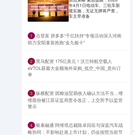
年4月1日电动车、三轮车新
规实施，无证无牌将严查，
车主早准备
​点登富 拼多多“千亿扶持”专项活动深入河南
1
助力安阳童装抢跑“金九银十”
​黑马配资 175亿美元！沃兰特航空载人
2
eVTOL获最大金额海外采购_低空_中国_意向订
单
​纵横配资 因粮油贸易收入确认方法不当，维
3
维股份被江苏证监局责令改正，上交所予以监管
警示
​银泰融通 阿维塔总裁陈卓回应与深蓝汽车战
4
略协同：不影响赴港上市计划，仍会按照当前节