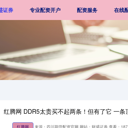
盛证券
专业配资开户
配资服务
在线
红腾网 DDR5太贵买不起两条！但有了它 一条
红腾网
来源：四川期货配资官网
网站：财盛证券
查看：187