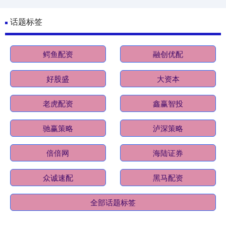
话题标签
鳄鱼配资
融创优配
好股盛
大资本
老虎配资
鑫赢智投
驰赢策略
泸深策略
倍倍网
海陆证券
众诚速配
黑马配资
全部话题标签