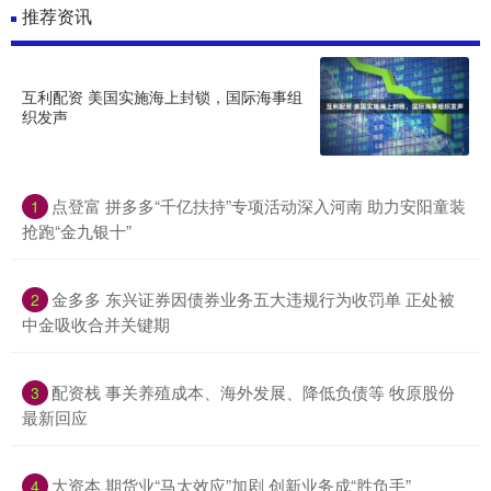
推荐资讯
互利配资 美国实施海上封锁，国际海事组
织发声
点登富 拼多多“千亿扶持”专项活动深入河南 助力安阳童装
1
抢跑“金九银十”
金多多 东兴证券因债券业务五大违规行为收罚单 正处被
2
中金吸收合并关键期
配资栈 事关养殖成本、海外发展、降低负债等 牧原股份
3
最新回应
大资本 期货业“马太效应”加剧 创新业务成“胜负手”
4