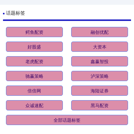
话题标签
鳄鱼配资
融创优配
好股盛
大资本
老虎配资
鑫赢智投
驰赢策略
泸深策略
倍倍网
海陆证券
众诚速配
黑马配资
全部话题标签