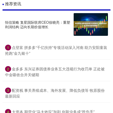
推荐资讯
恒信策略 复星国际联席CEO徐晓亮：重塑
利润结构 迈向长期价值增长
点登富 拼多多“千亿扶持”专项活动深入河南 助力安阳童装
1
抢跑“金九银十”
金多多 东兴证券因债券业务五大违规行为收罚单 正处被
2
中金吸收合并关键期
配资栈 事关养殖成本、海外发展、降低负债等 牧原股份
3
最新回应
大资本 期货业“马太效应”加剧 创新业务成“胜负手”
4