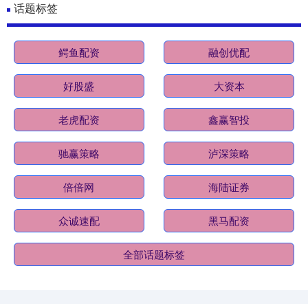
话题标签
鳄鱼配资
融创优配
好股盛
大资本
老虎配资
鑫赢智投
驰赢策略
泸深策略
倍倍网
海陆证券
众诚速配
黑马配资
全部话题标签