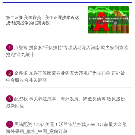
第二证券 美国官员：美伊正逐步接近达
成“结束战争的框架协议”
点登富 拼多多“千亿扶持”专项活动深入河南 助力安阳童装
1
抢跑“金九银十”
金多多 东兴证券因债券业务五大违规行为收罚单 正处被
2
中金吸收合并关键期
配资栈 事关养殖成本、海外发展、降低负债等 牧原股份
3
最新回应
黑马配资 175亿美元！沃兰特航空载人eVTOL获最大金额
4
海外采购_低空_中国_意向订单