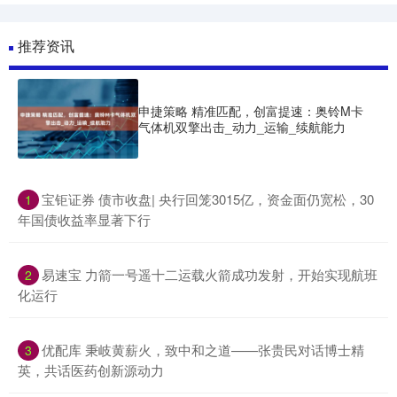
推荐资讯
申捷策略 精准匹配，创富提速：奥铃M卡
气体机双擎出击_动力_运输_续航能力
​宝钜证券 债市收盘| 央行回笼3015亿，资金面仍宽松，30
1
年国债收益率显著下行
​易速宝 力箭一号遥十二运载火箭成功发射，开始实现航班
2
化运行
​优配库 秉岐黄薪火，致中和之道——张贵民对话博士精
3
英，共话医药创新源动力