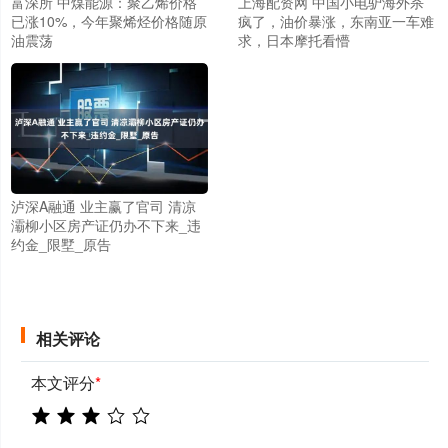
富深所 中煤能源：聚乙烯价格
上海配资网 中国小电驴海外杀
已涨10%，今年聚烯烃价格随原
疯了，油价暴涨，东南亚一车难
油震荡
求，日本摩托看懵
泸深A融通 业主赢了官司 清凉
灞柳小区房产证仍办不下来_违
约金_限墅_原告
相关评论
本文评分
*