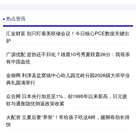
热点资讯
汇金财富 别只盯着美联储会议！今日核心PCE数据关键出
炉
广源优配 篮协还不归化？雄鹿10号秀夏联轰26分：我母亲
有中国血统
金御网 利津县盐窝镇中心幼儿园北岭分园2026级大班毕业
典礼圆满举行
众合网 日本央行加息至1%，创1995年以来新高，日元疲
软与通胀隐忧倒逼政策收紧
火配资 立夏后要“养骨”！常给孩子吃这8样，腿脚有劲长得
快