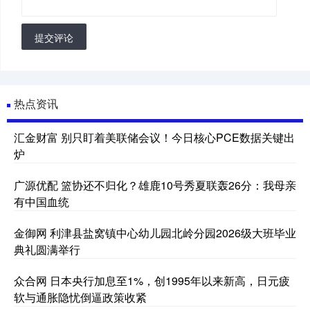
提交评论
热点资讯
汇金财富 别只盯着美联储会议！今日核心PCE数据关键出
炉
广源优配 篮协还不归化？雄鹿10号秀夏联轰26分：我母亲
有中国血统
金御网 利津县盐窝镇中心幼儿园北岭分园2026级大班毕业
典礼圆满举行
众合网 日本央行加息至1%，创1995年以来新高，日元疲
软与通胀隐忧倒逼政策收紧