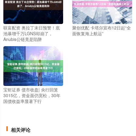
联富配资 奥拉丁末日预警！底
聚创优配 卡塔尔宣布12日起“全
池暴增千万LGNS却崩了，
面恢复海上航运”
Anubis公链竟是陷阱
宝钜证券 债市收盘| 央行回笼
3015亿，资金面仍宽松，30年
国债收益率显著下行
相关评论