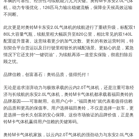
车辆的可靠性、经济性与续航能力尤为关键。奥铃M卡东安2.0L气体
机，动力专项优化，126匹马力输出稳健流畅，保障全天候高效运输
不间断。
此次更是对奥铃M卡东安2.0L气体机的续航进行了重磅升级，标配双1
80L大容量气瓶，续航里程大幅跃升至820公里，相比常见的双140L
配置提升显著。这意味着更少的加气次数、更长的有效运营时间，特
别契合平台货运以及日行驶里程较长的城配场景。更贴心的是，紧急
情况下它还支持“一键切油”，为续航再添一道坚实保险，彻底扫除后
顾之忧。
品牌信赖，创富基石：奥铃品质，值得托付！
无论是追求澎湃动力与极致承载的云内2.0T气体机，还是注重可靠经
济与长续航的东安2.0L气体机，奥铃M卡气体机都承载着福田奥铃的
品牌基因——可靠耐用。在用户心中，“福田奥铃”就代表着值得信赖
的品质和更高的保值率。用户选择福田奥铃，不仅是选择一款车，更
是选择一份长久创富的安心保障。这份市场验证的品牌价值，正是奥
铃M卡气体机赢得用户信赖的关键筹码。
奥铃M卡气体机家族，以云内2.0T气体机的强劲动力与东安2.0L气体