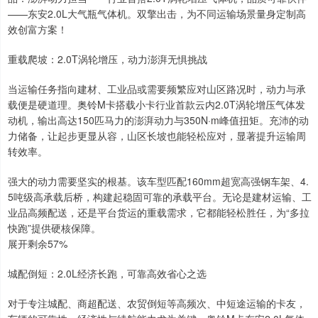
——东安2.0L大气瓶气体机。双擎出击，为不同运输场景量身定制高
效创富方案！
重载爬坡：2.0T涡轮增压，动力澎湃无惧挑战
当运输任务指向建材、工业品或需要频繁应对山区路况时，动力与承
载便是硬道理。奥铃M卡搭载小卡行业首款云内2.0T涡轮增压气体发
动机，输出高达150匹马力的澎湃动力与350N·m峰值扭矩。充沛的动
力储备，让起步更显从容，山区长坡也能轻松应对，显著提升运输周
转效率。
强大的动力需要坚实的根基。该车型匹配160mm超宽高强钢车架、4.
5吨级高承载后桥，构建起稳固可靠的承载平台。无论是建材运输、工
业品高频配送，还是平台货运的重载需求，它都能轻松胜任，为“多拉
快跑”提供硬核保障。
展开剩余57%
城配倒短：2.0L经济长跑，可靠高效省心之选
对于专注城配、商超配送、农贸倒短等高频次、中短途运输的卡友，