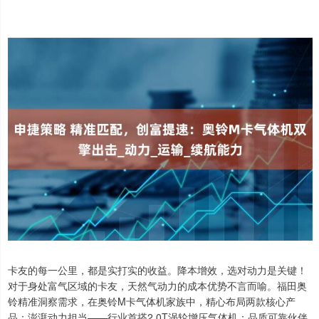
卡友的每一公里，都是实打实的收益。降本增效，选对动力是关键！
对于身处富气区域的卡友，天然气动力的成本优势不言而喻。福田奥
铃精准洞察需求，在奥铃M卡气体机家族中，精心布局两款核心产
品：澎湃动力担当——行业首搭2.0T涡轮增压气体机；品质可靠伙伴