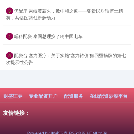
​优配库 秉岐黄薪火，致中和之道——张贵民对话博士精
3
英，共话医药创新源动力
​峪科配资 泰国总理换了辆中国电车
4
​配资台 塞力医疗：关于实施“塞力转债”赎回暨摘牌的第七
5
次提示性公告
财盛证券
专业配资开户
配资服务
在线配资炒股平台
友情链接：
Powered by
财盛证券
RSS地图
HTML地图