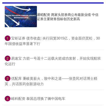
通昭配资 两家头部券商公布最新业绩 中信
证券主要财务指标创历史新高
​宝钜证券 债市收盘| 央行回笼3015亿，资金面仍宽松，30
1
年国债收益率显著下行
​易速宝 力箭一号遥十二运载火箭成功发射，开始实现航班
2
化运行
​优配库 秉岐黄薪火，致中和之道——张贵民对话博士精
3
英，共话医药创新源动力
​峪科配资 泰国总理换了辆中国电车
4