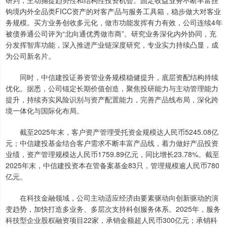
研判，主动捕捉趋势性和结构性投资机会。固定收益业务不断丰富挂
钩境内外全品类FICC资产的对客产品与服务工具箱，稳步做大对客业
务规模。买方业务创收多元化，做市功能发挥有力有效，公司连续4年
被债券通公司评为“北向通优秀做市商”。研究业务深化内外协同，充
分发挥智库功能，深入推进产业链深度研究，专业实力持续凸显，成
为公司新名片。
同时，中信建投证券资管业务规模稳健提升，底层资配结构持续
优化。据悉，公司锚定长期价值创造，聚焦投研能力与主动管理能力
提升，持续夯实风险识别与资产配置能力，完善产品线布局，深化跨
境一体化与国际化布局。
截至2025年末，客户资产管理受托资金规模达人民币5245.08亿
元；中信建投基金结合客户需求不断丰富产品线，着力做好产品投资
业绩，资产管理规模达人民币1759.89亿元，同比增长23.78%。截至
2025年末，中信建投资本在管备案基金83只，管理规模逾人民币780
亿元。
在科技金融领域，公司主动适应经济由要素驱动向创新驱动的演
变趋势，加快打造多业务、多层次支持科创服务体系。2025年，服务
科技型企业股权融资项目22家，承销金额超人民币300亿元；承销科