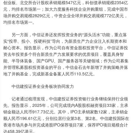
创业板、北交所合计股权承销规模547亿元，科创债承销规模2354亿
元，均排名市场第一；加大力度服务科技企业并购重组，完成中国市
场并购交易规模2829亿元，中资企业全球并购交易规模772亿美元，
均排名市场第一。
另一方面，中信证券还发挥投资业务的“源头活水”功能，重点落
实“投早、投小、投硬科技”导向，为新质生产力企业注入长期资本和
耐心资本。报告显示，作为公司自有资金股权投资平台，中信证券投
资去年投资多个符合新质生产力发展要求的优质项目，覆盖具身智
能、半导体装备、国产GPU、国产服务器等关键领域；作为公司募集
并管理私募股权投资基金的平台，中信金石去年新增了并购策略并落
地了并购基金，完成新基金备案人民币110.5亿元。
中信建投证券全业务板块协同发力
记者通过梳理发现，中信建投证券投资银行业务继续保持行业领
先。报告显示，2025年，公司完成境内A股股权融资项目33家，主承
销金额达人民币917.73亿元。其中，IPO主承销家数12家，主承销金
额人民币196.61亿元，分别位居行业第3名、第2名。中信建投国际在
香港市场共参与并完成港股IPO保荐项目7家，保荐IPO项目规模合计
达458.39亿港元。