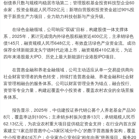
创债券只数与规模均稳居市场第二；管理股权基金投资科技型企业60
余家，投资金额超人民币22亿元；新增自营股权投资资金超过90%投
资于新质生产力项目，全力助力科技创新与产业升级。
在绿色金融领域，公司响应“双碳”目标，构建股债一体支撑体
系，2025年，累计完成境内外绿色股权融资近400亿元，主承销绿色
债145只，融资规模人民币648亿元，有效盘活绿色产业资金流。成功
保荐全球新能源龙头宁德时代赴港上市，融资规模410亿港元，为近
四年来港股最大IPO、历史上最大新能源行业港股IPO项目。
在普惠金融和养老金融领域，公司主动适应从单一交易提供商向
社会财富管理者的角色转变，持续打造普惠金融、养老金融和社会财
富管理相融合的服务体系。公司以财富管理业务为锚点，融合投行、
资管等专业力量，构建起覆盖中小投资者，覆盖农村农业的全场景服
务体系。
报告显示，2025年，中信建投证券代销公募个人养老基金产品30
8只，覆盖率达到100%；主承销乡村振兴债券13只，承销规模人民币
62.13亿元，为农业农村重大项目提供稳定资金支持；在行业内首次探
索建立“1家总部普惠中心+3家区域分中心”的数字普惠服务架构，覆盖
中小投资者616万户；企业家办公室创设“柏年向善”慈善项目，服务20