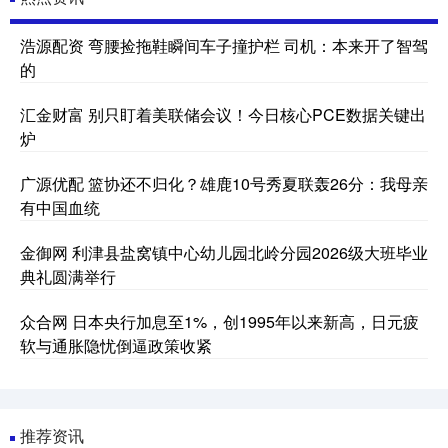
浩源配资 弯腰捡拖鞋瞬间车子撞护栏 司机：本来开了智驾
的
汇金财富 别只盯着美联储会议！今日核心PCE数据关键出
炉
广源优配 篮协还不归化？雄鹿10号秀夏联轰26分：我母亲
有中国血统
金御网 利津县盐窝镇中心幼儿园北岭分园2026级大班毕业
典礼圆满举行
众合网 日本央行加息至1%，创1995年以来新高，日元疲
软与通胀隐忧倒逼政策收紧
推荐资讯