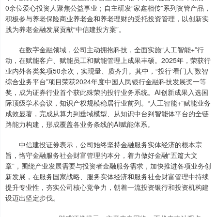
0余位爱心投资人聚焦公益事业；自主研发“家鑫相传”系列资管产品，
积极参与养老保险商业养老金和养老理财的受托投资管理，以创新实
践为养老金融发展贡献“中信建投方案”。
在数字金融领域，公司主动拥抱科技，全面实施“人工智能+”行
动，在赋能客户、赋能员工和赋能管理上成果丰硕。2025年，荣获行
业内外各类奖项50余次，实现量、质齐升。其中，“投行‘看门人’数智
综合业务平台”项目荣获2024年度中国人民银行金融科技发展奖一等
奖，成为证券行业首个获此殊荣的投行业务系统。AI创新成果入选国
际顶级学术会议，知识产权规模稳居行业前列。“人工智能+”赋能业务
成效显著，完成从算力到垂域模型、从知识中台到智能体平台的全链
路能力构建，形成覆盖各业务条线的AI赋能体系。
中信建投证券表示，公司始终坚持金融服务实体经济的根本宗
旨，恪守金融服务社会财富管理的本分，着力做好金融“五篇大文
章”，围绕产业发展需要与投资者金融服务需求，加快推进各项业务创
新发展，在服务国家战略、服务实体经济和服务社会财富管理中持续
提升专业性，夯实公司核心竞争力，朝着一流投资银行和投资机构建
设迈出坚定步伐。