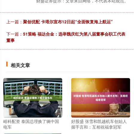
财盛证券提示：文章来自网络，不代表本站观点。
上一篇：
聚创优配 卡塔尔宣布12日起“全面恢复海上航运”
下一篇：
51策略 福达合金：选举魏庆红为第八届董事会职工代表
董事
相关文章
峪科配资 泰国总理换了辆中国
好股盛 张雪和凯越机车创始人
电车
握手言和：互相祝福拿冠军