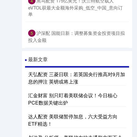
黑马配资 175亿美元！沃兰特航空载人
4
eVTOL获最大金额海外采购_低空_中国_意向订
单
沪深配 国能日新：调整募集资金投资项目拟
5
投入金额
最新文章
天弘配资 三菱日联：若英国央行推高对9月加
息的押注 英镑或将上涨
汇金财富 别只盯着美联储会议！今日核心
PCE数据关键出炉
达人配资 美联储暂停加息，六大受益方向
ETF精选！