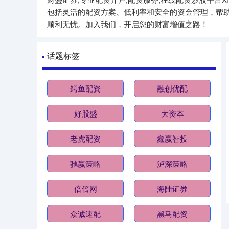
包括灵活的配资方案、低利率和安全的资金管理，帮
顺利无忧。加入我们，开启您的财富增值之路！
话题标签
鳄鱼配资
融创优配
好股盛
大资本
老虎配资
鑫赢智投
驰赢策略
泸深策略
倍倍网
海陆证券
众诚速配
黑马配资