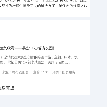
队都将为您提供量身定制的解决方案，确保您的投资之旅
馆邀您欣赏——吴宏《江楼访友图》
友图》是清代画家吴宏创作的绘画作品，立轴、绢本、浅
物馆。 此幅是仿北宋初李成画法，实则借名而已，....
来源：粤有钱配资
查看：
180
分类：
配资服务
加载完成