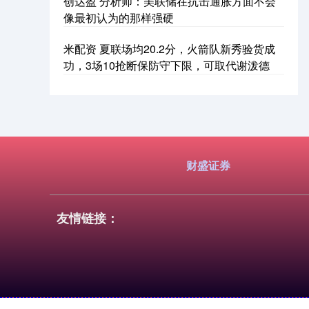
创达盈 分析师：美联储在抗击通胀方面不会
像最初认为的那样强硬
米配资 夏联场均20.2分，火箭队新秀验货成
功，3场10抢断保防守下限，可取代谢泼德
财盛证券
友情链接：