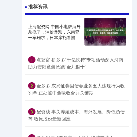
推荐资讯
上海配资网 中国小电驴海外
杀疯了，油价暴涨，东南亚
一车难求，日本摩托看懵
点登富 拼多多“千亿扶持”专项活动深入河南
1
助力安阳童装抢跑“金九银十”
金多多 东兴证券因债券业务五大违规行为收
2
罚单 正处被中金吸收合并关键期
配资栈 事关养殖成本、海外发展、降低负债
3
等 牧原股份最新回应